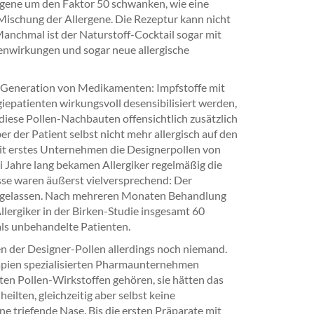
ergene um den Faktor 50 schwanken, wie eine
Mischung der Allergene. Die Rezeptur kann nicht
anchmal ist der Naturstoff-Cocktail sogar mit
nwirkungen und sogar neue allergische
n Generation von Medikamenten: Impfstoffe mit
giepatienten wirkungsvoll desensibilisiert werden,
ese Pollen-Nachbauten offensichtlich zusätzlich
 der Patient selbst nicht mehr allergisch auf den
eit erstes Unternehmen die Designerpollen von
ei Jahre lang bekamen Allergiker regelmäßig die
isse waren äußerst vielversprechend: Der
chgelassen. Nach mehreren Monaten Behandlung
llergiker in der Birken-Studie insgesamt 60
ls unbehandelte Patienten.
en der Designer-Pollen allerdings noch niemand.
rapien spezialisierten Pharmaunternehmen
lten Pollen-Wirkstoffen gehören, sie hätten das
heilten, gleichzeitig aber selbst keine
 triefende Nase. Bis die ersten Präparate mit