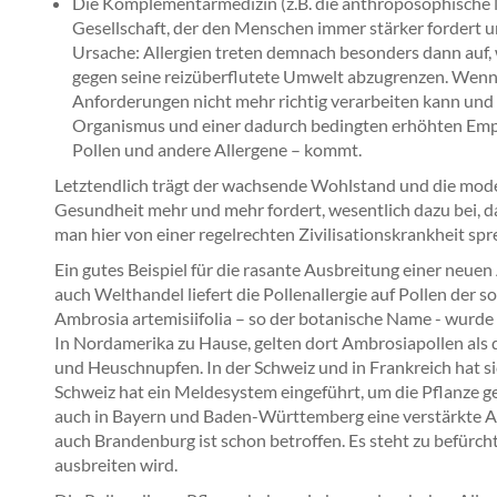
Die Komplementärmedizin (z.B. die anthroposophische M
Gesellschaft, der den Menschen immer stärker fordert un
Ursache: Allergien treten demnach besonders dann auf, w
gegen seine reizüberflutete Umwelt abzugrenzen. Wenn 
Anforderungen nicht mehr richtig verarbeiten kann und
Organismus und einer dadurch bedingten erhöhten Empf
Pollen und andere Allergene – kommt.
Letztendlich trägt der wachsende Wohlstand und die mod
Gesundheit mehr und mehr fordert, wesentlich dazu bei, d
man hier von einer regelrechten Zivilisationskrankheit spr
Ein gutes Beispiel für die rasante Ausbreitung einer neue
auch Welthandel liefert die Pollenallergie auf Pollen der
Ambrosia artemisiifolia – so der botanische Name - wurde 
In Nordamerika zu Hause, gelten dort Ambrosiapollen als 
und Heuschnupfen. In der Schweiz und in Frankreich hat si
Schweiz hat ein Meldesystem eingeführt, um die Pflanze gez
auch in Bayern und Baden-Württemberg eine verstärkte A
auch Brandenburg ist schon betroffen. Es steht zu befürcht
ausbreiten wird.