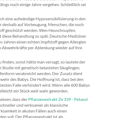
ngs noch einige Jahre vergehen. Schließlich sei
urch eine aufwändige Hyposensibilisierung in den
r deshalb auf Vorbeugung. Menschen, die noch
stoff geschützt werden. Wen Heuschnupfen,
 diese Behandlung zu spät. Deutsche Mediziner
hn Jahren einen echten Impfstoff gegen Allergien
ten Abwehrkräfte per Ablenkung wieder auf ihre
 finden, sonst hätte man versagt, so lautete der
e Studie mit genetisch belasteten Säuglingen,
pfenform verabreicht werden. Der Zusatz dient
bwehr des Babys. Die Hoffnung ist, dass bei den
besten Falle verhindert wird. Wenn alle 600 Babys
ielleicht ein Stück weit wahr geworden.
iesen, dass der
Pflanzenextrakt Ze 339 - Petasol
hneller und wirksamer als klassische
ksamkeit in akuten Fällen auch einen
n soll. Der Pflanzenextrakt ist als