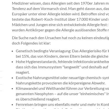
Mediziner wissen, dass Allergien seit den 1970er Jahren m
Tendenz auf dem Vormarsch sind. Man geht davon aus, das
Europäer unter einer Allergie leiden wird. Betroffen sind v
testete das Robert-Koch-Institut über 17.000 Kinder und s
Mädchen und Jungen eine sich entwickelnde Allergie fest: 
wurden Antikörper gegen die Allergie auslösenden Stoffe
Die Suche nach den Ursachen hat noch zu keinen eindeutig
doch Folgendes ist klar:
Genetisch bedingte Veranlagung: Das Allergierisiko für Ki
bei 15%, das von Kindern, deren Eltern beide die gleic
Hohe Hygienestandards, fehlende Infektionskrankheit
dass sich das Immunsystem "langweilt" und deshalb au
reagiert.
Exotische Nahrungsmittel oder neuartige chemisch-synth
Nahrungskette provozieren die körpereigene Abwehr.
Klimawandel und Welthandel führen zur Verbreitung von 
genannten Neophyten – auf die unser "einheimisches" I
es überschießend reagiert.
Fernreisen bringen uns ebenfalls mehr und mehr in Kont