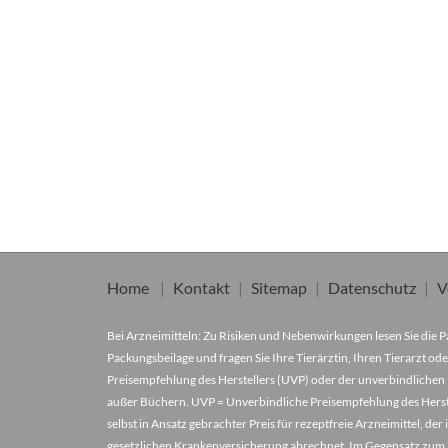
Home
Kontakt
Sitemap
Datenschutz
V
Bei Arzneimitteln: Zu Risiken und Nebenwirkungen lesen Sie die Pa
Packungsbeilage und fragen Sie Ihre Tierärztin, Ihren Tierarzt ode
Preisempfehlung des Herstellers (UVP) oder der unverbindlichen 
außer Büchern. UVP = Unverbindliche Preisempfehlung des Herstel
selbst in Ansatz gebrachter Preis für rezeptfreie Arzneimittel, 
gesetzlichen Krankenversicherung abrechnet. Im Gegensatz zum A