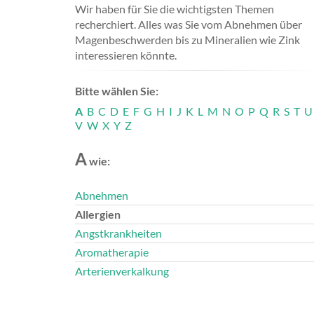
Wir haben für Sie die wichtigsten Themen
recherchiert. Alles was Sie vom Abnehmen über
Magenbeschwerden bis zu Mineralien wie Zink
interessieren könnte.
Bitte wählen Sie:
A
B
C
D
E
F
G
H
I
J
K
L
M
N
O
P
Q
R
S
T
U
V
W
X
Y
Z
A
wie:
Abnehmen
Allergien
Angstkrankheiten
Aromatherapie
Arterienverkalkung