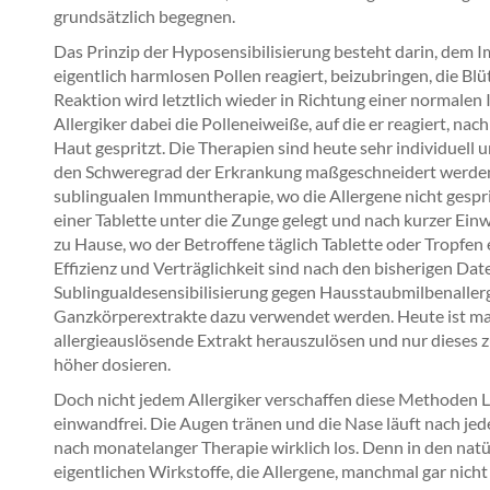
grundsätzlich begegnen.
Das Prinzip der Hyposensibilisierung besteht darin, dem
eigentlich harmlosen Pollen reagiert, beizubringen, die Bl
Reaktion wird letztlich wieder in Richtung einer normal
Allergiker dabei die Polleneiweiße, auf die er reagiert, n
Haut gespritzt. Die Therapien sind heute sehr individuell
den Schweregrad der Erkrankung maßgeschneidert werden. S
sublingualen Immuntherapie, wo die Allergene nicht gespri
einer Tablette unter die Zunge gelegt und nach kurzer Ein
zu Hause, wo der Betroffene täglich Tablette oder Tropfen 
Effizienz und Verträglichkeit sind nach den bisherigen Daten
Sublingualdesensibilisierung gegen Hausstaubmilbenallerg
Ganzkörperextrakte dazu verwendet werden. Heute ist man 
allergieauslösende Extrakt herauszulösen und nur dieses
höher dosieren.
Doch nicht jedem Allergiker verschaffen diese Methoden Li
einwandfrei. Die Augen tränen und die Nase läuft nach je
nach monatelanger Therapie wirklich los. Denn in den nat
eigentlichen Wirkstoffe, die Allergene, manchmal gar nicht 