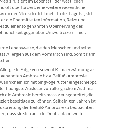
edizin) sieht im Lebensstil der westlichen
d oft überfordert, eine weitere wesentliche
enn der Mensch nicht mehr in der Lage ist, sich
er die übermittelten Information, Reize und
 es zu einer so genannten Übernervung des
indlichkeit gegenüber Umweltreizen – hier:
erne Lebensweise, die den Menschen und seine
ass Allergien auf dem Vormarsch sind. Somit kann
echen.
n Allergie in Folge von sowohl Klimaerwärmung als
 so genannten Ambrosie bzw. Beifuß-Ambrosie:
wahrscheinlich mit Singvogelfutter eingeschleppt.
der häufigste Auslöser von allergischem Asthma
ch die Ambrosie bereits massiv ausgebreitet, die
ielt beseitigen zu können. Seit einigen Jahren ist
usbreitung der Beifuß-Ambrosie zu beobachten,
en, dass sie sich auch in Deutschland weiter