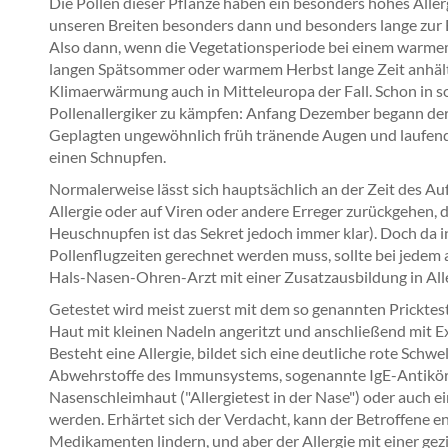
Die Pollen dieser Pflanze haben ein besonders hohes Aller
unseren Breiten besonders dann und besonders lange zur
Also dann, wenn die Vegetationsperiode bei einem warmem 
langen Spätsommer oder warmem Herbst lange Zeit anhält
Klimaerwärmung auch in Mitteleuropa der Fall. Schon in 
Pollenallergiker zu kämpfen: Anfang Dezember begann der
Geplagten ungewöhnlich früh tränende Augen und laufend
einen Schnupfen.
Normalerweise lässt sich hauptsächlich an der Zeit des Au
Allergie oder auf Viren oder andere Erreger zurückgehen, 
Heuschnupfen ist das Sekret jedoch immer klar). Doch da 
Pollenflugzeiten gerechnet werden muss, sollte bei jedem
Hals-Nasen-Ohren-Arzt mit einer Zusatzausbildung in All
Getestet wird meist zuerst mit dem so genannten Pricktes
Haut mit kleinen Nadeln angeritzt und anschließend mit Ex
Besteht eine Allergie, bildet sich eine deutliche rote Schwe
Abwehrstoffe des Immunsystems, sogenannte IgE-Antikörp
Nasenschleimhaut ("Allergietest in der Nase") oder auch e
werden. Erhärtet sich der Verdacht, kann der Betroffene 
Medikamenten lindern, und aber der Allergie mit einer ge