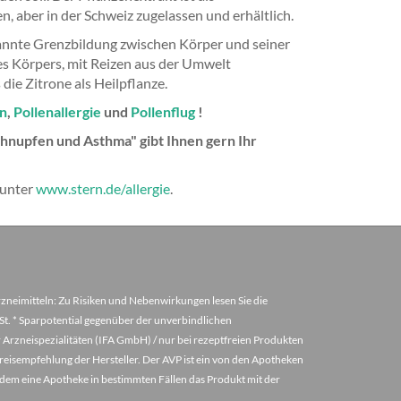
n, aber in der Schweiz zugelassen und erhältlich.
annte Grenzbildung zwischen Körper und seiner
s Körpers, mit Reizen aus der Umwelt
ie Zitrone als Heilpflanze.
n
,
Pollenallergie
und
Pollenflug
!
hnupfen und Asthma" gibt Ihnen gern Ihr
 unter
www.stern.de/allergie
.
arzneimitteln: Zu Risiken und Nebenwirkungen lesen Sie die
MwSt. * Sparpotential gegenüber der unverbindlichen
 Arzneispezialitäten (IFA GmbH) / nur bei rezeptfreien Produkten
eisempfehlung der Hersteller. Der AVP ist ein von den Apotheken
u dem eine Apotheke in bestimmten Fällen das Produkt mit der