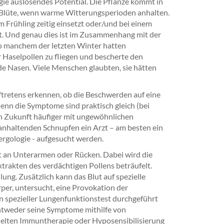
gie auslösendes Potential. Die Pflanze kommt in
 Blüte, wenn warme Witterungsperioden anhalten.
Frühling zeitig einsetzt oder/und bei einem
. Und genau dies ist im Zusammenhang mit der
so manchem der letzten Winter hatten
 Haselpollen zu fliegen und bescherte den
e Nasen. Viele Menschen glaubten, sie hätten
ftretens erkennen, ob die Beschwerden auf eine
denn die Symptome sind praktisch gleich (bei
in Zukunft häufiger mit ungewöhnlichen
 anhaltenden Schnupfen ein Arzt – am besten ein
ergologie - aufgesucht werden.
t an Unterarmen oder Rücken. Dabei wird die
trakten des verdächtigen Pollens beträufelt.
llung. Zusätzlich kann das Blut auf spezielle
er, untersucht, eine Provokation der
in spezieller Lungenfunktionstest durchgeführt
entweder seine Symptome mithilfe von
zielten Immuntherapie oder Hyposensibilisierung