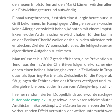
den neuen Impfstoffen auf den Markt kämen, würden allerdi
die Entwicklung teuer und aufwändig.
Einmal ausgebrochen, lässt sich eine Allergie heute nur d
Griff bekommen. Im Kampf gegen Allergien setzen Forsche
keine Allergie entwickelt haben, könnten mit einem Impf
Ekzeme oder Asthma schon erwischt haben, für den kommt
an der Berliner Charité wollen deshalb in den nächsten ze
entdecken. Ziel der Wissenschaft ist es, die fehlgesteuer
eigentlichen Aufgaben zu trimmen.
Man müsse es bis 2017 geschafft haben, eine Prävention zu
Tenor aus Berlin. An der Charité verfolgen die Forscher ein
denen einen halbes Jahr lang bakterielle Zellwände in Tro
quasi als Sparring-Partner, als Zielscheibe für die Körpera
Säuglingen die Fehlreaktion des Körpers verzögert und im 
allergiefrei bleiben, ist der Traum vom Allergie-Impfstoff v
In einer randomisierten Doppelblindstudie wurde nachgew
butenoate complex
- zugeschwollene Nasenschleimhäute sc
Antihistaminika bekämpft. Die Daten lassen neben der Wir
vorbeugenden Effekt vermuten, der weiter untersucht werde