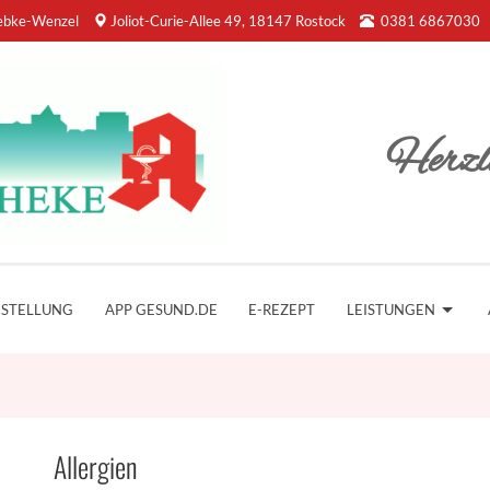
ebke-Wenzel
Joliot-Curie-Allee 49, 18147 Rostock
0381 6867030
Herzl
ESTELLUNG
APP GESUND.DE
E-REZEPT
LEISTUNGEN
Allergien