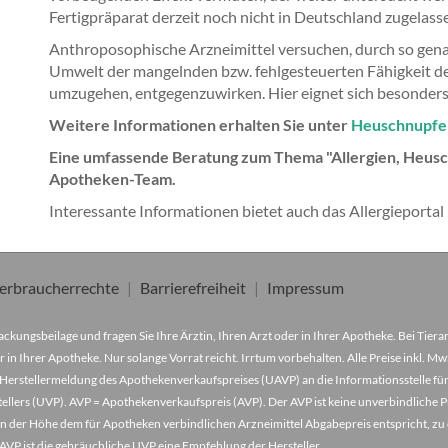
Fertigpräparat derzeit noch nicht in Deutschland zugelasse
Anthroposophische Arzneimittel versuchen, durch so gen
Umwelt der mangelnden bzw. fehlgesteuerten Fähigkeit de
umzugehen, entgegenzuwirken. Hier eignet sich besonders d
Weitere Informationen erhalten Sie unter
Heuschnupfe
Eine umfassende Beratung zum Thema "Allergien, Heusc
Apotheken-Team.
Interessante Informationen bietet auch das Allergieportal
erbraucherrechte
Barrierefreiheit
Impressum
ckungsbeilage und fragen Sie Ihre Ärztin, Ihren Arzt oder in Ihrer Apotheke. Bei Tier
r in Ihrer Apotheke. Nur solange Vorrat reicht. Irrtum vorbehalten. Alle Preise inkl. 
Herstellermeldung des Apothekenverkaufspreises (UAVP) an die Informationsstelle für
lers (UVP). AVP = Apothekenverkaufspreis (AVP). Der AVP ist keine unverbindliche Pr
der in der Höhe dem für Apotheken verbindlichen Arzneimittel Abgabepreis entspricht, z
VP ist die gebräuchliche UVP eine Empfehlung der Hersteller.