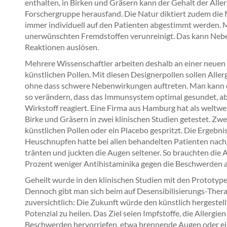
enthalten, in Birken und Gräsern kann der Gehalt der All
Forschergruppe herausfand. Die Natur diktiert zudem die 
immer individuell auf den Patienten abgestimmt werden. M
unerwünschten Fremdstoffen verunreinigt. Das kann Nebe
Reaktionen auslösen.
Mehrere Wissenschaftler arbeiten deshalb an einer neue
künstlichen Pollen. Mit diesen Designerpollen sollen Aller
ohne dass schwere Nebenwirkungen auftreten. Man kann di
so verändern, dass das Immunsystem optimal gesundet, aber
Wirkstoff reagiert. Eine Firma aus Hamburg hat als weltw
Birke und Gräsern in zwei klinischen Studien getestet. Zw
künstlichen Pollen oder ein Placebo gespritzt. Die Ergebn
Heuschnupfen hatte bei allen behandelten Patienten na
tränten und juckten die Augen seltener. So brauchten die A
Prozent weniger Antihistaminika gegen die Beschwerden a
Geheilt wurde in den klinischen Studien mit den Prototyp
Dennoch gibt man sich beim auf Desensibilisierungs-The
zuversichtlich: Die Zukunft würde den künstlich hergestel
Potenzial zu heilen. Das Ziel seien Impfstoffe, die Allergien 
Beschwerden hervorriefen, etwa brennende Augen oder eine