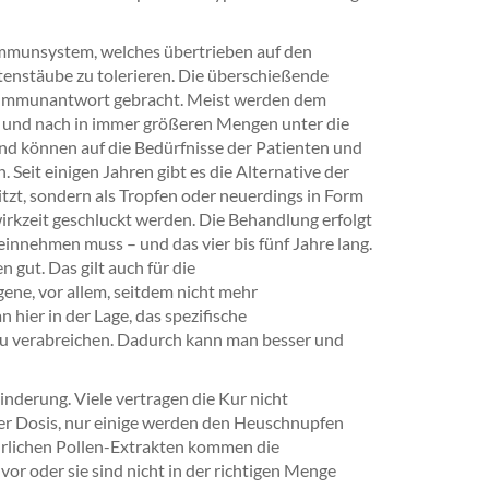
 Immunsystem, welches übertrieben auf den
ütenstäube zu tolerieren. Die überschießende
en Immunantwort gebracht. Meist werden dem
ach und nach in immer größeren Mengen unter die
 und können auf die Bedürfnisse der Patienten und
eit einigen Jahren gibt es die Alternative der
tzt, sondern als Tropfen oder neuerdings in Form
wirkzeit geschluckt werden. Die Behandlung erfolgt
einnehmen muss – und das vier bis fünf Jahre lang.
 gut. Das gilt auch für die
ene, vor allem, seitdem nicht mehr
hier in der Lage, das spezifische
 zu verabreichen. Dadurch kann man besser und
nderung. Viele vertragen die Kur nicht
der Dosis, nur einige werden den Heuschnupfen
ürlichen Pollen-Extrakten kommen die
vor oder sie sind nicht in der richtigen Menge