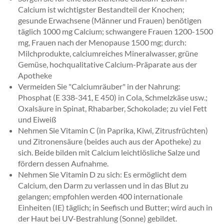
Calcium ist wichtigster Bestandteil der Knochen;
gesunde Erwachsene (Männer und Frauen) benötigen
täglich 1000 mg Calcium; schwangere Frauen 1200-1500
mg, Frauen nach der Menopause 1500 mg; durch:
Milchprodukte, calciumreiches Mineralwasser, grüne
Gemüse, hochqualitative Calcium-Präparate aus der
Apotheke
Vermeiden Sie "Calciumräuber" in der Nahrung:
Phosphat (E 338-341, E 450) in Cola, Schmelzkäse usw.;
Oxalsäure in Spinat, Rhabarber, Schokolade; zu viel Fett
und Eiweiß
Nehmen Sie Vitamin C (in Paprika, Kiwi, Zitrusfrüchten)
und Zitronensäure (beides auch aus der Apotheke) zu
sich. Beide bilden mit Calcium leichtlösliche Salze und
fördern dessen Aufnahme.
Nehmen Sie Vitamin D zu sich: Es ermöglicht dem
Calcium, den Darm zu verlassen und in das Blut zu
gelangen; empfohlen werden 400 internationale
Einheiten (IE) täglich; in Seefisch und Butter; wird auch in
der Haut bei UV-Bestrahlung (Sonne) gebildet.