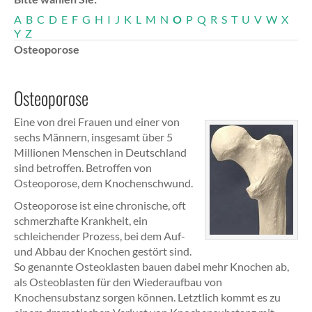
A
B
C
D
E
F
G
H
I
J
K
L
M
N
O
P
Q
R
S
T
U
V
W
X
Y
Z
Osteoporose
Osteoporose
Eine von drei Frauen und einer von
sechs Männern, insgesamt über 5
Millionen Menschen in Deutschland
sind betroffen. Betroffen von
Osteoporose, dem Knochenschwund.
Osteoporose ist eine chronische, oft
schmerzhafte Krankheit, ein
schleichender Prozess, bei dem Auf-
und Abbau der Knochen gestört sind.
So genannte Osteoklasten bauen dabei mehr Knochen ab,
als Osteoblasten für den Wiederaufbau von
Knochensubstanz sorgen können. Letztlich kommt es zu