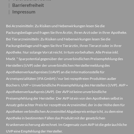
Barrierefreiheit
Impressum
Bei Arzneimitteln: Zu Risiken und Nebenwirkungen lesen Sie die
Packungsbeilage und fragen Sie Ihre Ärztin, Ihren Arzt oder in Ihrer Apotheke.
Bei Tierarzneimitteln: Zu Risiken und Nebenwirkungen lesen Sie die
Packungsbeilage und fragen Sie Ihre Tierärztin, Ihren Tierarzt oder in Ihrer
Apotheke. Nur solange Vorrat reicht. Irrtum vorbehalten. Alle Preise inkl.
MwSt. * Sparpotential gegenüber der unverbindlichen Preisempfehlung des
Herstellers (UVP) oder der unverbindlichen Herstellermeldung des
Apothekenverkaufspreises (UAVP) an die Informationsstelle für
Arzneispezialitäten (IFA GmbH) / nur bei rezeptfreien Produkten außer
Büchern. UVP = Unverbindliche Preisempfehlung des Herstellers (UVP). AVP =
Apothekenverkaufspreis (AVP). Der AVP ist keine unverbindliche
Preisempfehlung der Hersteller. Der AVP ist ein von den Apotheken selbst in
Ansatz gebrachter Preis für rezeptfreie Arzneimittel, der in der Höhe dem für
Apotheken verbindlichen Arzneimittel Abgabepreis entspricht, zu dem eine
Apotheke in bestimmten Fällen das Produkt mit der gesetzlichen
Krankenversicherung abrechnet. Im Gegensatz zum AVP ist die gebräuchliche
UVP eine Empfehlung der Hersteller.