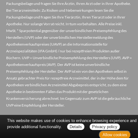
Packungsbeilage und fragen Sie Ihre Ärztin, Ihren Arzt oder in Ihrer Apotheke.
Bei Tierarzneimitteln: Zu Risiken und Nebenwirkungen lesen Sie die
Packungsbeilage und fragen Sie Ihre Tierärztin, Ihren Tierarzt oder in Ihrer
Apotheke. Nur solange Vorrat reicht. Irrtum vorbehalten. Alle Preise inkl.
MwSt. * Sparpotential gegenüber der unverbindlichen Preisempfehlung des
Herstellers (UVP) oder der unverbindlichen Herstellermeldung des
Apothekenverkaufspreises (UAVP) an die Informationsstelle für
Arzneispezialitäten (IFA GmbH) / nur bei rezeptfreien Produkten außer
Büchern. UVP = Unverbindliche Preisempfehlung des Herstellers (UVP). AVP =
Apothekenverkaufspreis (AVP). Der AVP ist keine unverbindliche
Preisempfehlung der Hersteller. Der AVP ist ein von den Apotheken selbst in
Ansatz gebrachter Preis für rezeptfreie Arzneimittel, der in der Höhe dem für
Apotheken verbindlichen Arzneimittel Abgabepreis entspricht, zu dem eine
Apotheke in bestimmten Fällen das Produkt mit der gesetzlichen
Krankenversicherung abrechnet. Im Gegensatz zum AVP ist die gebräuchliche
UVP eine Empfehlung der Hersteller.
This website makes use of cookies to enhance browsing experience and
provide additional functionality.
Details
Privacy policy
Allow cookies