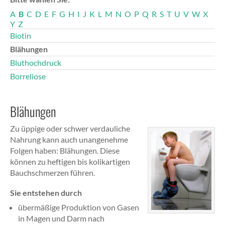
A
B
C
D
E
F
G
H
I
J
K
L
M
N
O
P
Q
R
S
T
U
V
W
X
Y
Z
Biotin
Blähungen
Bluthochdruck
Borreliose
Blähungen
Zu üppige oder schwer verdauliche
Nahrung kann auch unangenehme
Folgen haben: Blähungen. Diese
können zu heftigen bis kolikartigen
Bauchschmerzen führen.
Sie entstehen durch
übermäßige Produktion von Gasen
in Magen und Darm nach