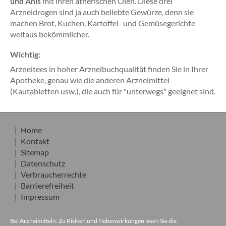
und Anis
mit ihren ätherischen Ölen. Diese drei
Arzneidrogen sind ja auch beliebte Gewürze, denn sie
machen Brot, Kuchen, Kartoffel- und Gemüsegerichte
weitaus bekömmlicher.
Wichtig:
Arzneitees in hoher Arzneibuchqualität finden Sie in Ihrer
Apotheke, genau wie die anderen Arzneimittel
(Kautabletten usw.), die auch für "unterwegs" geeignet sind.
Home
Kontakt
Sitemap
Datenschutz
Verbraucherrechte
Barrierefreiheit
Impressum
Bei Arzneimitteln: Zu Risiken und Nebenwirkungen lesen Sie die