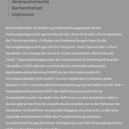
Verbraucherrechte
Barrierefreiheit
Impressum
Bei Arzneimitteln: Zu Risiken und Nebenwirkungen lesen Sie die
Packungsbeilage und fragen Sie Ihre Ärztin, Ihren Arzt oder in Ihrer Apotheke.
Bei Tierarzneimitteln: Zu Risiken und Nebenwirkungen lesen Sie die
Packungsbeilage und fragen Sie Ihre Tierärztin, Ihren Tierarzt oder in Ihrer
Apotheke. Nur solange Vorrat reicht. Irrtum vorbehalten. Alle Preise inkl.
MwSt. * Sparpotential gegenüber der unverbindlichen Preisempfehlung des
Herstellers (UVP) oder der unverbindlichen Herstellermeldung des
Apothekenverkaufspreises (UAVP) an die Informationsstelle für
Arzneispezialitäten (IFA GmbH) / nur bei rezeptfreien Produkten außer
Büchern. UVP = Unverbindliche Preisempfehlung des Herstellers (UVP). AVP =
Apothekenverkaufspreis (AVP). Der AVP ist keine unverbindliche
Preisempfehlung der Hersteller. Der AVP ist ein von den Apotheken selbst in
Ansatz gebrachter Preis für rezeptfreie Arzneimittel, der in der Höhe dem für
Apotheken verbindlichen Arzneimittel Abgabepreis entspricht, zu dem eine
Apotheke in bestimmten Fällen das Produkt mit der gesetzlichen
Krankenversicherung abrechnet. Im Gegensatz zum AVP ist die gebräuchliche