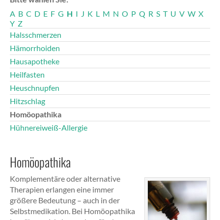
A
B
C
D
E
F
G
H
I
J
K
L
M
N
O
P
Q
R
S
T
U
V
W
X
Y
Z
Halsschmerzen
Hämorrhoiden
Hausapotheke
Heilfasten
Heuschnupfen
Hitzschlag
Homöopathika
Hühnereiweiß-Allergie
Homöopathika
Komplementäre oder alternative
Therapien erlangen eine immer
größere Bedeutung – auch in der
Selbstmedikation. Bei Homöopathika