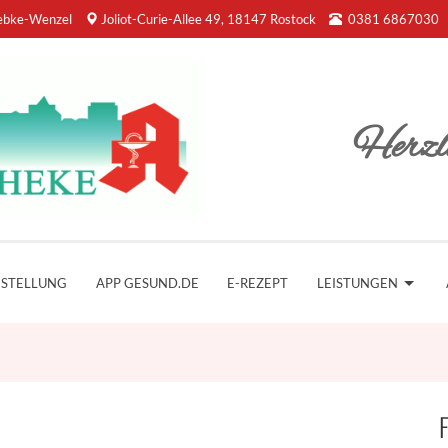
ebke-Wenzel
Joliot-Curie-Allee 49, 18147 Rostock
0381 6867030
Herzl
ESTELLUNG
APP GESUND.DE
E-REZEPT
LEISTUNGEN
F