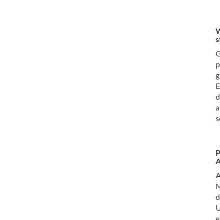
W
s
G
p
g
E
d
a
s
P
M
d
U
e